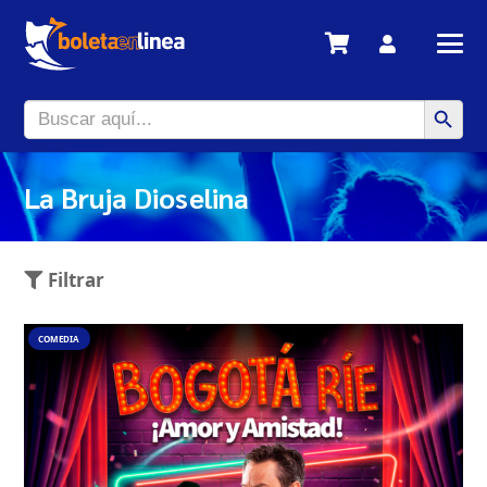
Search Button
Search
for:
La Bruja Dioselina
Filtrar
COMEDIA