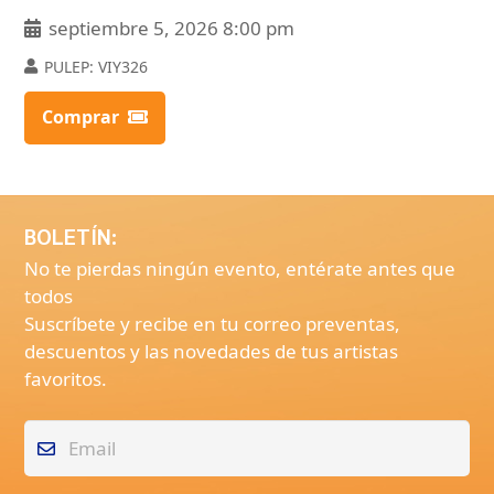
septiembre 5, 2026 8:00 pm
PULEP:
VIY326
Comprar
BOLETÍN:
No te pierdas ningún evento, entérate antes que
todos
Suscríbete y recibe en tu correo preventas,
descuentos y las novedades de tus artistas
favoritos.